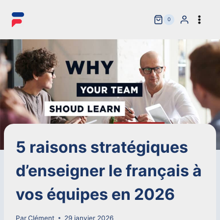
Aller
au
0
contenu
5 raisons stratégiques
d’enseigner le français à
vos équipes en 2026
Par
Clément
29 janvier 2026