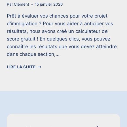
R
Par
Clément
15 janvier 2026
L
E
Prêt à évaluer vos chances pour votre projet
T
d’immigration ? Pour vous aider à anticiper vos
E
résultats, nous avons créé un calculateur de
F
score gratuit ! En quelques clics, vous pouvez
I
R
connaître les résultats que vous devez atteindre
N
dans chaque section,…
(
I
T
LIRE LA SUITE
N
E
T
F
É
–
G
C
R
A
A
L
T
C
I
U
O
L
N
E