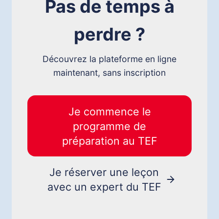
Pas de temps à
,
Z
R
V
É
O
perdre ?
S
T
I
R
D
Découvrez la plateforme en ligne
E
E
S
maintenant, sans inscription
N
C
C
O
E
R
&
Je commence le
E
N
G
programme de
A
R
T
préparation au TEF
A
I
T
O
U
N
Je réserver une leçon
I
A
T
avec un expert du TEF
L
E
I
M
T
E
É