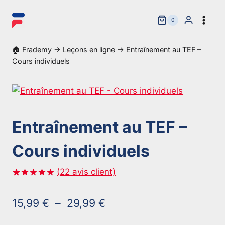
Aller
au
0
contenu
🏠 Frademy
→
Leçons en ligne
→
Entraînement au TEF –
Cours individuels
Entraînement au TEF –
Cours individuels
(
22
avis client)
Noté
22
5.00
sur 5 basé
Plage
15,99
€
–
29,99
€
sur
notations
de
client