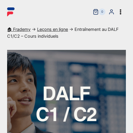
Aller
au
0
contenu
🏠 Frademy
→
Leçons en ligne
→
Entraînement au DALF
C1/C2 – Cours individuels