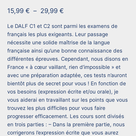
sur 5 basé
Plage
15,99
€
–
29,99
€
sur
notations
de
client
Le DALF C1 et C2 sont parmi les examens de
prix :
français les plus exigeants. Leur passage
15,99 €
nécessite une solide maîtrise de la langue
à
française ainsi qu’une bonne connaissance des
différentes épreuves. Cependant, nous disons en
29,99 €
France « à cœur vaillant, rien d’impossible » et
avec une préparation adaptée, ces tests n’auront
bientôt plus de secret pour vous ! En fonction de
vos besoins (expression écrite et/ou orale), je
vous aiderai en travaillant sur les points que vous
trouvez les plus difficiles pour vous faire
progresser efficacement. Les cours sont divisés
en trois parties : – Dans la première partie, nous
corrigerons l’expression écrite que vous aurez