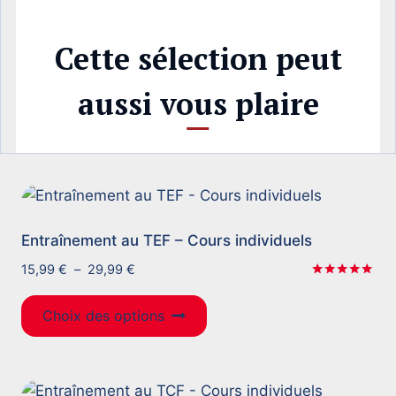
Cette sélection peut
aussi vous plaire
Entraînement au TEF – Cours individuels
Plage
15,99
€
–
29,99
€
de
Note
5.00
Ce
prix :
sur 5
Choix des options
produit
15,99 €
à
a
29,99 €
plusieurs