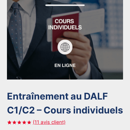
Entraînement au DALF
C1/C2 – Cours individuels
(
11
avis client)
Noté
11
5.00