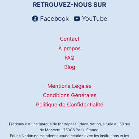
plusieurs
RETROUVEZ-NOUS SUR
du
variations.
produit
Les
Facebook
YouTube
options
peuvent
Contact
être
À propos
choisies
FAQ
sur
Blog
la
page
du
Mentions Légales
produit
Conditions Générales
Politique de Confidentialité
Frademy est une marque de l’entreprise Educa Nation, située au 58 rue
de Monceau, 75008 Paris, France.
Educa Nation ne maintient aucune relation avec les institutions et les